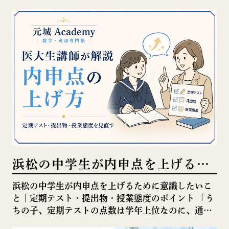
浜松の中学生が内申点を上げるた
めに意識したいこと｜定期テス
浜松の中学生が内申点を上げるために意識したいこ
と｜定期テスト・提出物・授業態度のポイント 「う
ト・提出物・授業態度のポイント
ちの子、定期テストの点数は学年上位なのに、通知
表は3や4が混ざっている……」 「静岡県の公立高校