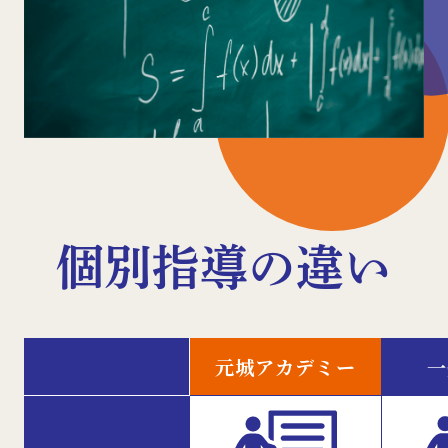
個別指導の違い
元城アカデミー
一