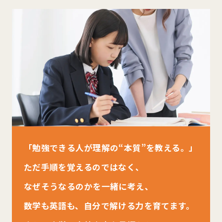
「勉強できる⼈が理解の“本質”を教える。」
ただ⼿順を覚えるのではなく、
なぜそうなるのかを⼀緒に考え、
数学も英語も、⾃分で解ける⼒を育てます。