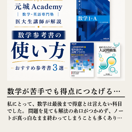
数学が苦手でも得点につなげる勉
強法｜参考書の使い方と復習のポ
私にとって、数学は最後まで得意とは言えない科目
でした。 問題を見ても解法の糸口がつかめず、ノー
イント
トが真っ白なまま終わってしまうことも多くありま
した。 「自分には数学が向いていないのではない