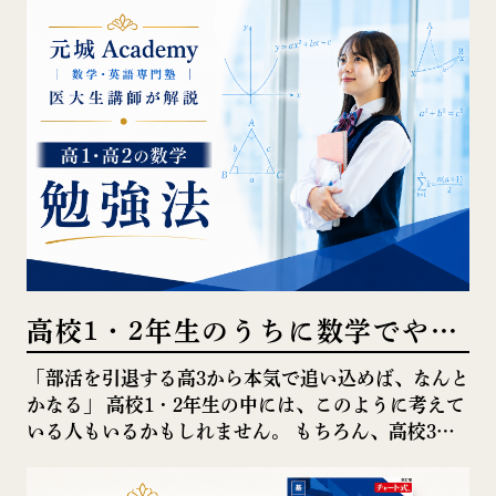
入試は内申点が大事と聞くけれど […]
高校1・2年生のうちに数学でやっ
ておくべきこと｜高3で伸び悩ま
「部活を引退する高3から本気で追い込めば、なんと
かなる」 高校1・2年生の中には、このように考えて
ないために
いる人もいるかもしれません。 もちろん、高校3年
生になってから一気に伸びる人もいます。 しかし、
数学に関しては、高1・高2 […]