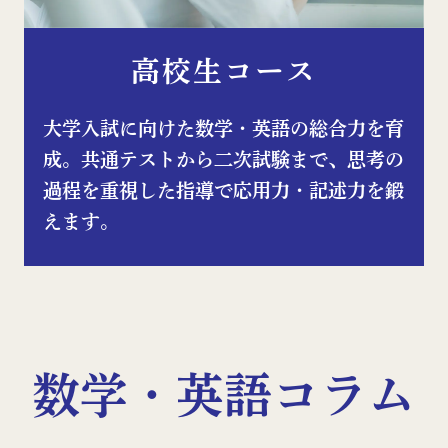
高校生コース
⼤学⼊試に向けた数学・英語の総合⼒を育
成。共通テストから⼆次試験まで、思考の
過程を重視した指導で応⽤⼒・記述⼒を鍛
えます。
数学・英語コラム